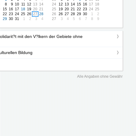
9
8
9
10
11
12
13
14
24
12
13
14
15
16
17
18
0
15
16
17
18
19
20
21
25
19
20
21
22
23
24
25
1
22
23
24
25
26
27
28
26
26
27
28
29
30
1
2
2
29
30
31
1
2
3
4
27
3
4
5
6
7
8
9
olidarit?t mit den V?lkern der Gebiete ohne
lturellen Bildung
Alle Angaben ohne Gewähr