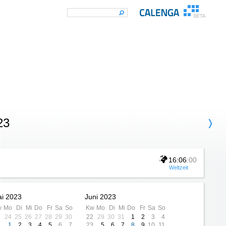
23
16:06
:00
Weltzeit
i 2023
Juni 2023
w
Mo
Di
Mi
Do
Fr
Sa
So
Kw
Mo
Di
Mi
Do
Fr
Sa
So
7
24
25
26
27
28
29
30
22
29
30
31
1
2
3
4
8
1
2
3
4
5
6
7
23
5
6
7
8
9
10
11