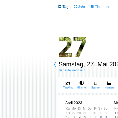
Tag
Jahr
Themen
Samstag, 27. Mai 20
zu heute wechseln
Tag+Kw
Himmel
Sterne
Namen
April 2023
Ma
Kw
Mo
Di
Mi
Do
Fr
Sa
So
K
13
27
28
29
30
31
1
2
1
14
3
4
5
6
7
8
9
1